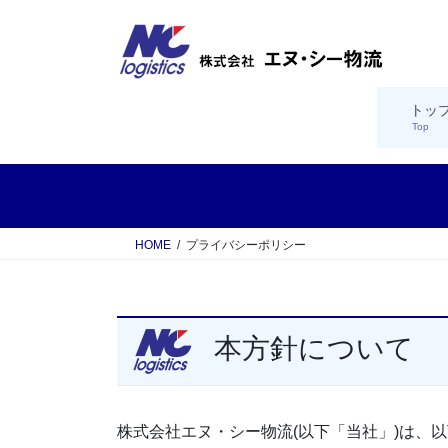
コ
ナ
ン
ビ
テ
ゲ
ン
ー
ツ
シ
トッ
Top
へ
ョ
ス
ン
キ
に
ッ
移
プ
動
HOME
プライバシーポリシー
本方針について
株式会社エヌ・シー物流(以下「当社」)は、