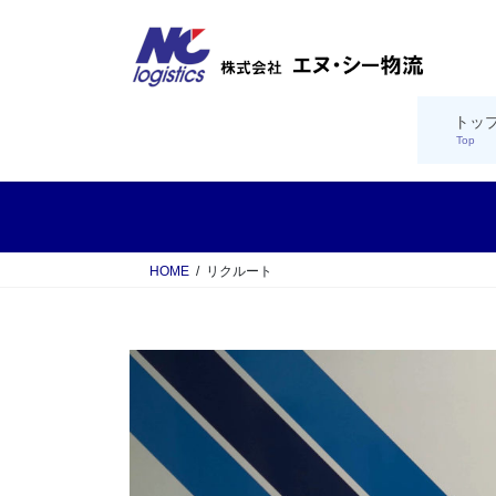
コ
ナ
ン
ビ
テ
ゲ
ン
ー
ツ
シ
トッ
Top
へ
ョ
ス
ン
キ
に
ッ
移
プ
動
HOME
リクルート