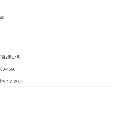
/年
丁目2番17号
63-4560
持ちください。