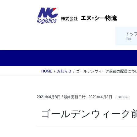
コ
ナ
ン
ビ
テ
ゲ
ン
ー
ツ
シ
トッ
Top
へ
ョ
ス
ン
キ
に
ッ
移
プ
動
HOME
お知らせ
ゴールデンウィーク前後の配送につ
2021年4月8日
/ 最終更新日時 :
2021年4月8日
t.tanaka
ゴールデンウィーク